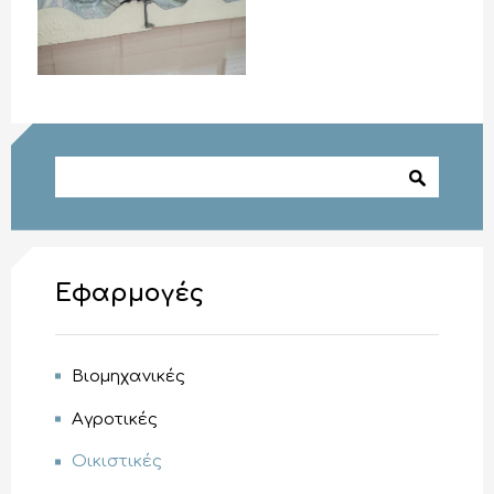
Φόρμα αναζήτησης
Αναζήτηση
Εφαρμογές
Βιομηχανικές
Αγροτικές
Οικιστικές