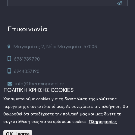
CAPTCHA
This
Επικοινωνία
question is
for testing
whether or
Μαγνησίας 2, Νέα Μαγνησία, 57008
not you are
6981939790
a human
visitor and
6944357190
to prevent
automated
info@therminpanel.gr
spam
ΠΟΛΙΤΙΚΗ ΧΡΗΣΗΣ COOKIES
www.therminpanel.gr
submissions.
Χρησιμοποιούμε cookies για τη διασφάλιση της καλύτερης
περιήγησης στον ιστότοπό μας. Αν συνεχίσετε την πλοήγηση, θα
5+2
θεωρηθεί ότι αποδέχεστε την πολιτική μας και μας δίνετε τη
Πληροφορίες
συγκατάθεσή σας για να ορίσουμε cookies.
Πάνελ πολυουρεθάνης | THERM.IN.PANEL. © 2020
Κατασκευή
OK, I agree
ιστοσελίδων Istology | Web & Marketing Solutions