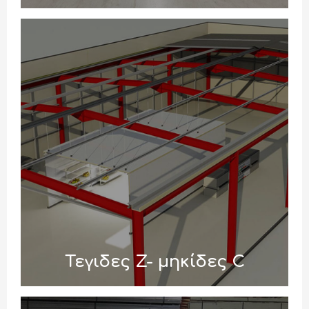
Τεγιδες Z- μηκίδες C