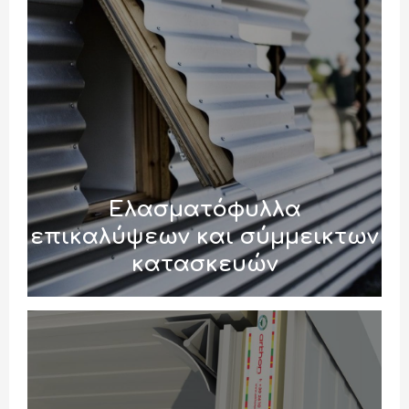
Ελασματόφυλλα
επικαλύψεων και σύμμεικτων
κατασκευών