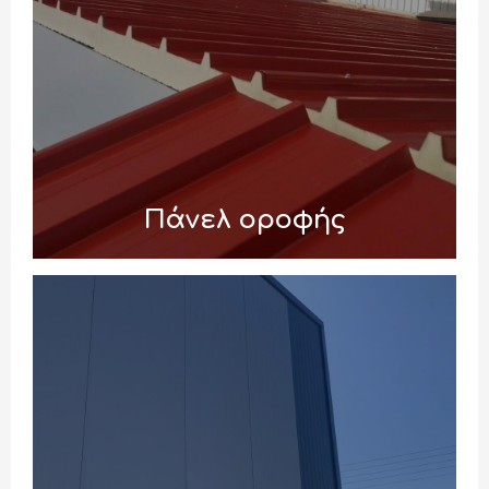
Πάνελ οροφής